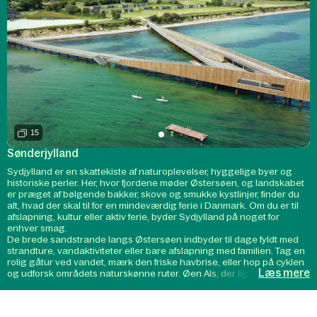
15
Sønderjylland
Sydjylland er en skattekiste af naturoplevelser, hyggelige byer og
historiske perler. Her, hvor fjordene møder Østersøen, og landskabet
er præget af bølgende bakker, skove og smukke kystlinjer, finder du
alt, hvad der skal til for en mindeværdig ferie i Danmark. Om du er til
afslapning, kultur eller aktiv ferie, byder Sydjylland på noget for
enhver smag.
De brede sandstrande langs Østersøen indbyder til dage fyldt med
strandture, vandaktiviteter eller bare afslapning med familien. Tag en
rolig gåtur ved vandet, mærk den friske havbrise, eller hop på cyklen
Læs mere
og udforsk områdets naturskønne ruter. Øen Als, der ligger lige ud for
kysten, er et populært rejsemål for naturelskere med sin blanding af
skove, kyster og små, charmerende landsbyer, hvor hygge og
nærvær er i centrum.