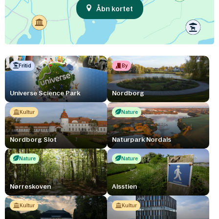
Åbn kortet
Fritid
By
Universe Science Park
Nordborg
Kultur
Nature
Nordborg Slot
Naturpark Nordals
Nature
Nature
Nørreskoven
Alsstien
Kultur
Kultur