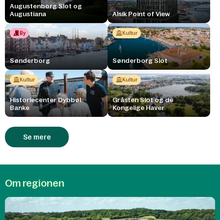
Augustenborg Slot og
Augustiana
Alsik Point of View
By
Kultur
Sønderborg
Sønderborg Slot
Kultur
Kultur
Historiecenter Dybbøl
Gråsten Slot og de
Banke
Kongelige Haver
Se mere
Om regionen