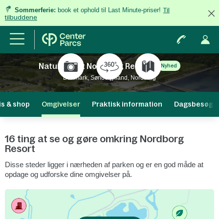
Sommerferie:
book et ophold til Last Minute-priser!
Til
tilbuddene
Naturresort Nordborg Resort
Nyhed
Danmark, Sønderjylland, Nordborg
is & shop
Omgivelser
Praktisk information
Dagsbesøg
16 ting at se og gøre omkring Nordborg
Resort
Disse steder ligger i nærheden af ​​parken og er en god måde at
opdage og udforske dine omgivelser på.