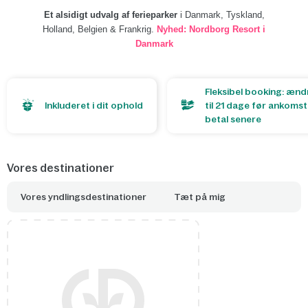
Et alsidigt udvalg af ferieparker
i Danmark, Tyskland,
Holland, Belgien & Frankrig.
Nyhed: Nordborg Resort i
Danmark
Åbn kort
Fleksibel booking: ænd
Inkluderet i dit ophold
til 21 dage før ankoms
betal senere
Vores destinationer
Vores yndlingsdestinationer
Tæt på mig