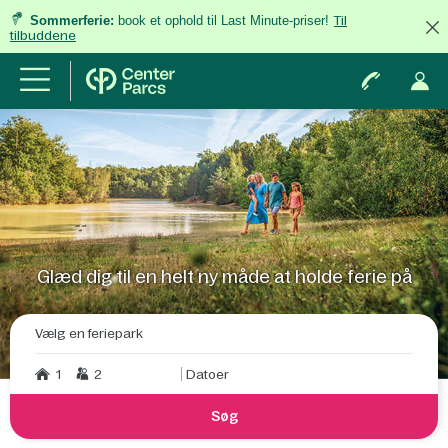
Sommerferie:
book et ophold til Last Minute-priser!
Til
tilbuddene
Glæd dig til en helt ny måde at holde ferie på
Vælg en feriepark
1
2
Datoer
Søg