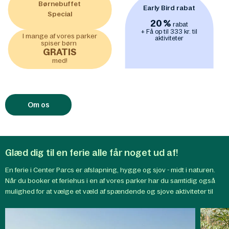
Børnebuffet
Early Bird rabat
Special
20
%
rabat
+ Få op til 333 kr. til
I mange af vores parker
aktiviteter
spiser børn
GRATIS
med!
Om os
Glæd dig til en ferie alle får noget ud af!
En ferie i Center Parcs er afslapning, hygge og sjov - midt i naturen.
Når du booker et feriehus i en af vores parker har du samtidig også
mulighed for at vælge et væld af spændende og sjove aktiviteter til
lands, til vands eller i luften.