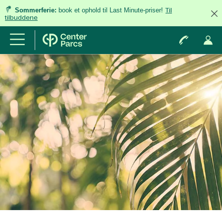
Sommerferie:
book et ophold til Last Minute-priser!
Til
tilbuddene