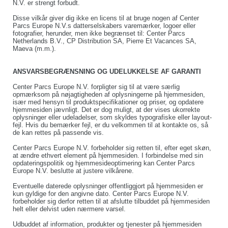
N.V. er strengt forbudt.
Disse vilkår giver dig ikke en licens til at bruge nogen af Center
Parcs Europe N.V.s datterselskabers varemærker, logoer eller
fotografier, herunder, men ikke begrænset til: Center Parcs
Netherlands B.V., CP Distribution SA, Pierre Et Vacances SA,
Maeva (m.m.).
ANSVARSBEGRÆNSNING OG UDELUKKELSE AF GARANTI
Center Parcs Europe N.V. forpligter sig til at være særlig
opmærksom på nøjagtigheden af oplysningerne på hjemmesiden,
især med hensyn til produktspecifikationer og priser, og opdatere
hjemmesiden jævnligt. Det er dog muligt, at der vises ukorrekte
oplysninger eller udeladelser, som skyldes typografiske eller layout-
fejl. Hvis du bemærker fejl, er du velkommen til at kontakte os, så
de kan rettes på passende vis.
Center Parcs Europe N.V. forbeholder sig retten til, efter eget skøn,
at ændre ethvert element på hjemmesiden. I forbindelse med sin
opdateringspolitik og hjemmesideoptimering kan Center Parcs
Europe N.V. beslutte at justere vilkårene.
Eventuelle daterede oplysninger offentliggjort på hjemmesiden er
kun gyldige for den angivne dato. Center Parcs Europe N.V.
forbeholder sig derfor retten til at afslutte tilbuddet på hjemmesiden
helt eller delvist uden nærmere varsel.
Udbuddet af information, produkter og tjenester på hjemmesiden