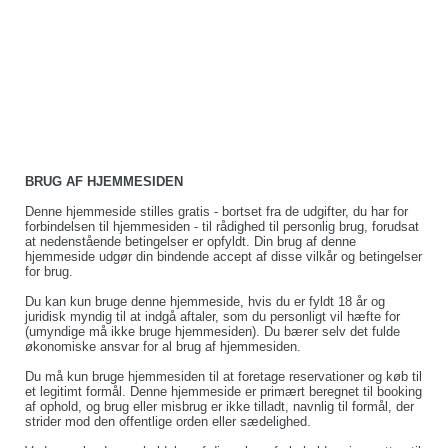
BRUG AF HJEMMESIDEN
Denne hjemmeside stilles gratis - bortset fra de udgifter, du har for
forbindelsen til hjemmesiden - til rådighed til personlig brug, forudsat
at nedenstående betingelser er opfyldt. Din brug af denne
hjemmeside udgør din bindende accept af disse vilkår og betingelser
for brug.
Du kan kun bruge denne hjemmeside, hvis du er fyldt 18 år og
juridisk myndig til at indgå aftaler, som du personligt vil hæfte for
(umyndige må ikke bruge hjemmesiden). Du bærer selv det fulde
økonomiske ansvar for al brug af hjemmesiden.
Du må kun bruge hjemmesiden til at foretage reservationer og køb til
et legitimt formål. Denne hjemmeside er primært beregnet til booking
af ophold, og brug eller misbrug er ikke tilladt, navnlig til formål, der
strider mod den offentlige orden eller sædelighed.