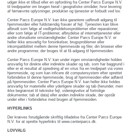
udgør ikke et tilbud eller en opfordring fra Center Parcs Europe N.V.
til tredjeparter om brugen heraf i geografiske områder, hvor levering
af førnævnte oplysninger, produkter og tjenester er forbudt ved lov.
Center Parcs Europe N.V. kan ikke garantere uafbrudt adgang til
hjemmesiden eller fuldstændig fravær af fejl. Tjenesten kan blive
afbrudt som følge af vedligeholdelsesproblemer eller reparationer,
eller som følge af IT-problemer, afbrydelse af internettjenester eller
andre uforudsete omstændigheder. Center Parcs Europe N.V. er
heller ikke ansvarlig for forsinkelser, brugsproblemer eller
inkompatibilitet mellem denne hjemmeside og filer, din browser eller
andre programmer, der bruges til at få adgang til hjemmesiden.
Center Parcs Europe N.V. kan under ingen omstændigheder holdes
ansvarlig for direkte eller indirekte skader og tab, som har baggrund i
eller er et resultat af spredning af en virus fra en tredjepart via vores
hjemmeside, og som kan inficere dit computersystem efter oprettet
forbindelse til denne hjemmeside, brug af hjemmesiden eller adfærd
på hjemmesiden. Center Parcs Europe N.V. kan heller ikke holdes
ansvarlig for materielle eller yderligere skader og tab (herunder, men
ikke begrænset til tekniske fejl, videregivelse af fortrolige
dokumenter, tab af data) eller anden indirekte skade, der opstår
under eller i forbindelse med brugen af hjemmesiden.
HYPERLINKS
Der kræves forudgående skriftlig tilladelse fra Center Parcs Europe
N.V. for at oprette hyperlinks til www.centerparcs.dk.
LOVVALG