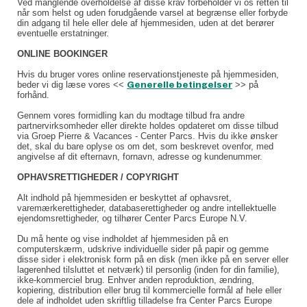
Ved manglende overholdelse af disse krav forbeholder vi os retten til
når som helst og uden forudgående varsel at begrænse eller forbyde
din adgang til hele eller dele af hjemmesiden, uden at det berører
eventuelle erstatninger.
ONLINE BOOKINGER
Hvis du bruger vores online reservationstjeneste på hjemmesiden,
beder vi dig læse vores <<
Generelle betingelser
>> på
forhånd.
Gennem vores formidling kan du modtage tilbud fra andre
partnervirksomheder eller direkte holdes opdateret om disse tilbud
via Groep Pierre & Vacances - Center Parcs. Hvis du ikke ønsker
det, skal du bare oplyse os om det, som beskrevet ovenfor, med
angivelse af dit efternavn, fornavn, adresse og kundenummer.
OPHAVSRETTIGHEDER / COPYRIGHT
Alt indhold på hjemmesiden er beskyttet af ophavsret,
varemærkerettigheder, databaserettigheder og andre intellektuelle
ejendomsrettigheder, og tilhører Center Parcs Europe N.V.
Du må hente og vise indholdet af hjemmesiden på en
computerskærm, udskrive individuelle sider på papir og gemme
disse sider i elektronisk form på en disk (men ikke på en server eller
lagerenhed tilsluttet et netværk) til personlig (inden for din familie),
ikke-kommerciel brug. Enhver anden reproduktion, ændring,
kopiering, distribution eller brug til kommercielle formål af hele eller
dele af indholdet uden skriftlig tilladelse fra Center Parcs Europe