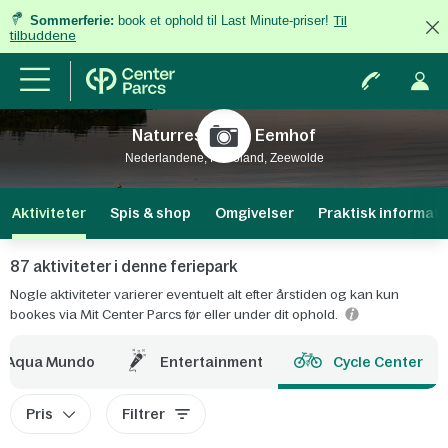
Sommerferie:
book et ophold til Last Minute-priser!
Til
tilbuddene
Naturresort De Eemhof
Nederlandene, Flevoland, Zeewolde
Aktiviteter
Spis & shop
Omgivelser
Praktisk informati
87 aktiviteter i denne feriepark
Nogle aktiviteter varierer eventuelt alt efter årstiden og kan kun
bookes via Mit Center Parcs før eller under dit ophold.
Aqua Mundo
Entertainment
Cycle Center
Pris
Filtrer