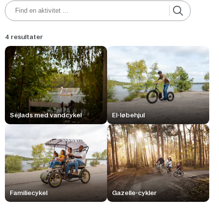
4 resultater
Sejlads med vandcykel
El-løbehjul
Familiecykel
Gazelle-cykler